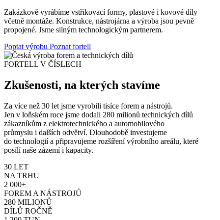
Zakázkově vyrábíme vstřikovací formy, plastové i kovové díly
včetně montáže. Konstrukce, nástrojárna a výroba jsou pevně
propojené. Jsme silným technologickým partnerem.
Poptat výrobu
Poznat fortell
FORTELL V ČÍSLECH
Zkušenosti, na kterých stavíme
Za více než 30 let jsme vyrobili tisíce forem a nástrojů.
Jen v loňském roce jsme dodali 280 milionů technických dílů
zákazníkům z elektrotechnického a automobilového
průmyslu i dalších odvětví. Dlouhodobě investujeme
do technologií a připravujeme rozšíření výrobního areálu, které
posílí naše zázemí i kapacity.
30 LET
NA TRHU
2 000+
FOREM A NÁSTROJŮ
280 MILIONŮ
DÍLŮ ROČNĚ
1 200 TUN