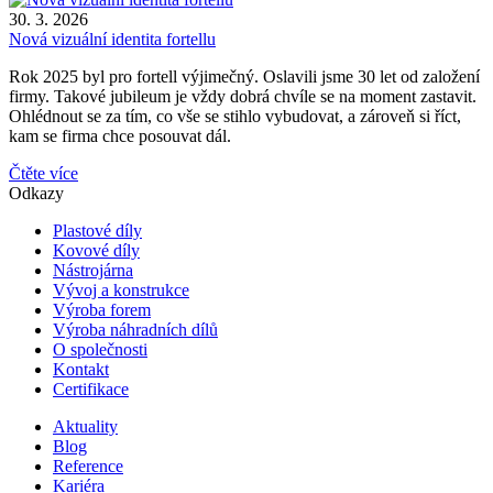
30. 3. 2026
Nová vizuální identita fortellu
Rok 2025 byl pro fortell výjimečný. Oslavili jsme 30 let od založení
firmy. Takové jubileum je vždy dobrá chvíle se na moment zastavit.
Ohlédnout se za tím, co vše se stihlo vybudovat, a zároveň si říct,
kam se firma chce posouvat dál.
Čtěte více
Odkazy
Plastové díly
Kovové díly
Nástrojárna
Vývoj a konstrukce
Výroba forem
Výroba náhradních dílů
O společnosti
Kontakt
Certifikace
Aktuality
Blog
Reference
Kariéra