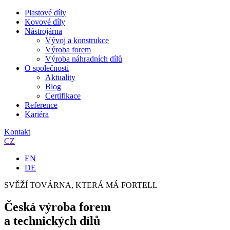
Plastové díly
Kovové díly
Nástrojárna
Vývoj a konstrukce
Výroba forem
Výroba náhradních dílů
O společnosti
Aktuality
Blog
Certifikace
Reference
Kariéra
Kontakt
CZ
EN
DE
SVĚŽÍ TOVÁRNA, KTERÁ MÁ FORTELL
Česká výroba forem
a technických dílů