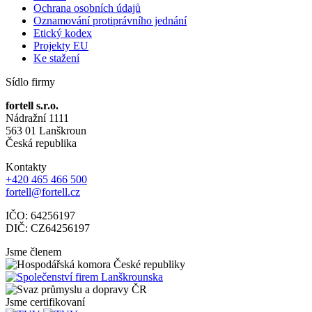
Ochrana osobních údajů
Oznamování protiprávního jednání
Etický kodex
Projekty EU
Ke stažení
Sídlo firmy
fortell s.r.o.
Nádražní 1111
563 01 Lanškroun
Česká republika
Kontakty
+420 465 466 500
fortell@fortell.cz
IČO: 64256197
DIČ: CZ64256197
Jsme členem
Jsme certifikovaní